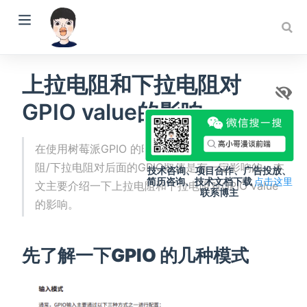
上拉电阻和下拉电阻对
w)
GPIO value的影响
在使用树莓派GPIO 的时候发现 设置模式为上拉电
阻/下拉电阻对后面的GPIO取值是有一定影响的；本
技术咨询、项目合作、广告投放、
简历咨询、技术文档下载
点击这里
文主要介绍一下上拉电阻和下拉电阻对GPIO value
联系博主
的影响。
先了解一下GPIO 的几种模式