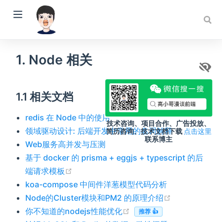
1. Node 相关
w)
1.1 相关文档
redis 在 Node 中的使用
技术咨询、项目合作、广告投放、
领域驱动设计: 后端开发中常用的名词解释
简历咨询、技术文档下载
点击这里
联系博主
Web服务高并发与压测
基于 docker 的 prisma + eggjs + typescript 的后
(opens new window)
端请求模板
koa-compose 中间件洋葱模型代码分析
(opens new 
Node的Cluster模块和PM2 的原理介绍
(opens new window)
你不知道的nodejs性能优化
推荐 👍