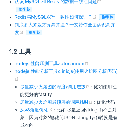
(opens new
认识 MySQL 和 Redis 的数据一致性问题
推荐 👍
(opens new w
Redis与MySQL双写一致性如何保证？
推荐 👍
到底多大并发才算高并发？一文带你全面认识高并
(opens new window)
发
推荐 👍
1.2 工具
)
(opens new wind
nodejs 性能压测工具autocannon
nodejs 性能分析工具clinicjs(使用火焰图分析代码)
(opens new window)
(opens new win
尽量减少火焰图的深度/调用层级
: 比如使用性
能更好的fastify
(opens new wi
尽量减少火焰图最顶层的调用耗时
: 优化代码
(opens new window)
从v8角度优化
: 比如 尽量返回string,而不是对
象，因为对象的解析(JSON.stringify())转换是有
成本的