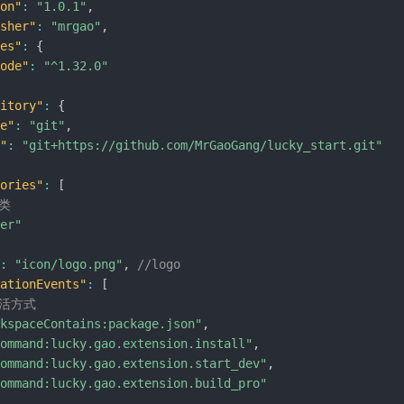
on"
:
"1.0.1"
,
sher"
:
"mrgao"
,
es"
:
{
ode"
:
"^1.32.0"
itory"
:
{
e"
:
"git"
,
"
:
"git+https://github.com/MrGaoGang/lucky_start.git"
ories"
:
[
分类
er"
:
"icon/logo.png"
,
//logo
ationEvents"
:
[
激活方式
kspaceContains:package.json"
,
ommand:lucky.gao.extension.install"
,
ommand:lucky.gao.extension.start_dev"
,
ommand:lucky.gao.extension.build_pro"