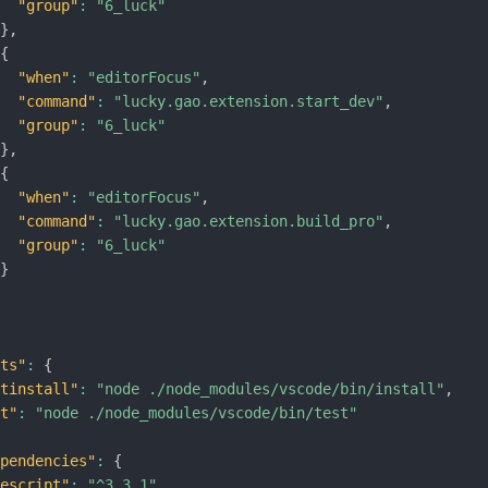
"group"
:
"6_luck"
}
,
{
"when"
:
"editorFocus"
,
"command"
:
"lucky.gao.extension.start_dev"
,
"group"
:
"6_luck"
}
,
{
"when"
:
"editorFocus"
,
"command"
:
"lucky.gao.extension.build_pro"
,
"group"
:
"6_luck"
}
ts"
:
{
tinstall"
:
"node ./node_modules/vscode/bin/install"
,
t"
:
"node ./node_modules/vscode/bin/test"
pendencies"
:
{
escript"
:
"^3.3.1"
,