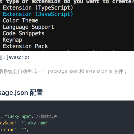
avascript
统会自动生成一个 package.json 和 extension.js 文件；
age.json 配置
:
"lucky-npm"
,
//插件名称
ayName"
:
"lucky npm"
,
iption"
:
""
,