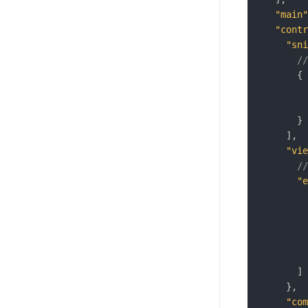
"main"
"contr
"sni
/
{
}
]
,
"vie
/
"e
]
}
,
"com