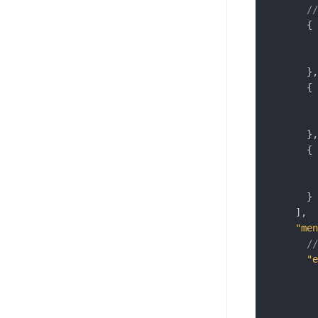
/
{
}
,
{
}
,
{
}
]
,
"men
/
"e