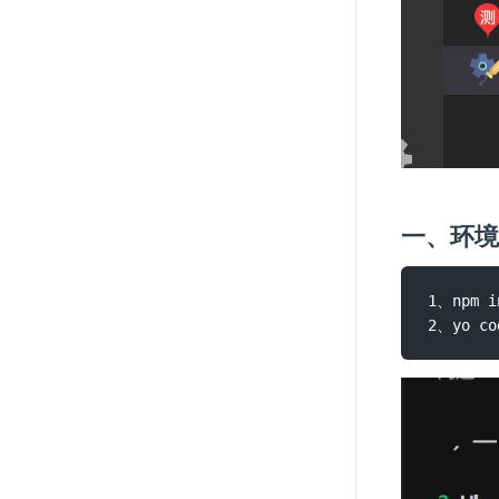
一、环
1、npm i