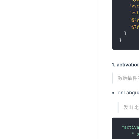
"vsc
"esl
"@ty
"@ty
}
}
1. activat
激活插件
onLang
发出此
"activa
" 