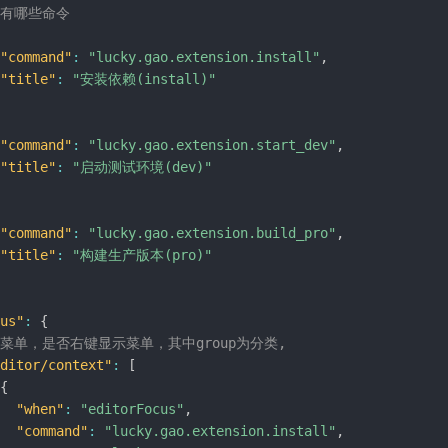
/有哪些命令
"command"
:
"lucky.gao.extension.install"
,
"title"
:
"安装依赖(install)"
"command"
:
"lucky.gao.extension.start_dev"
,
"title"
:
"启动测试环境(dev)"
"command"
:
"lucky.gao.extension.build_pro"
,
"title"
:
"构建生产版本(pro)"
us"
:
{
/菜单，是否右键显示菜单，其中group为分类,
ditor/context"
:
[
{
"when"
:
"editorFocus"
,
"command"
:
"lucky.gao.extension.install"
,