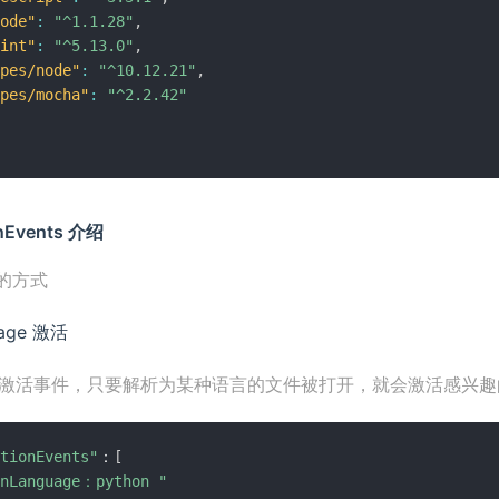
ode"
:
"^1.1.28"
,
int"
:
"^5.13.0"
,
pes/node"
:
"^10.12.21"
,
pes/mocha"
:
"^2.2.42"
ionEvents 介绍
的方式
uage 激活
激活事件，只要解析为某种语言的文件被打开，就会激活感兴趣
tionEvents"
：
[
onLanguage：python "