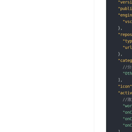
"versi
"publi
"engin
"vsc
}
,
"repos
"typ
"url
}
,
"categ
//
"Oth
]
,
"icon"
"activ
//
"wor
"onC
"onC
"onC
]
,