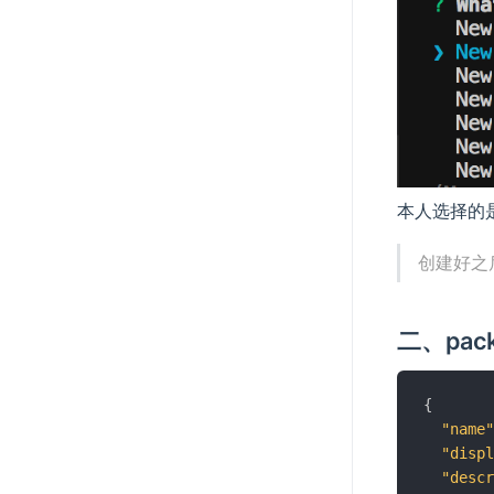
本人选择的是：j
创建好之后系
二、pack
{
"name"
"displ
"descr