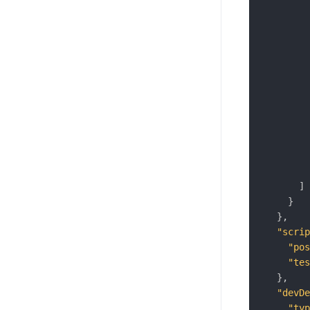
]
}
}
,
"scrip
"pos
"tes
}
,
"devDe
"typ